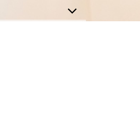
To go
Hier finden Sie Informationen zu
unserem to-go-Angebot
Leipheimer Mittagstisch
(
hier
klicken
)
To go
(
hier klicken
)
Donnerstag: Backhendl
(hier
klicken)
Freitag: Krustenbraten
(
hier
klicken
)
Sonn- und Feiertagsspezial
(
hier klicken
)